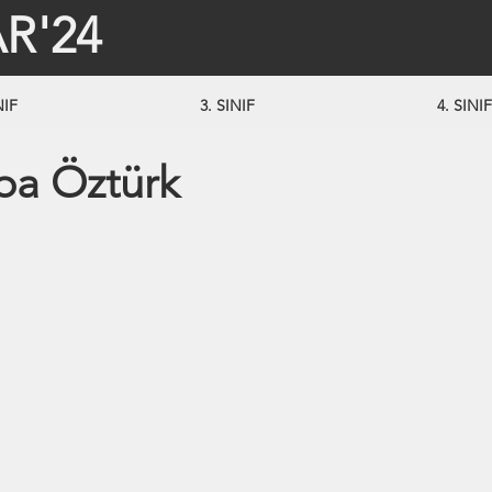
R'24
NIF
3. SINIF
4. SINIF
ba Öztürk