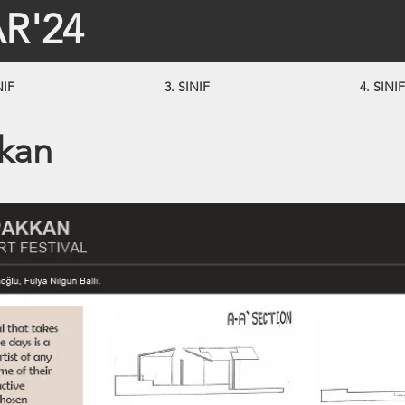
R'24
NIF
3. SINIF
4. SINIF
kkan