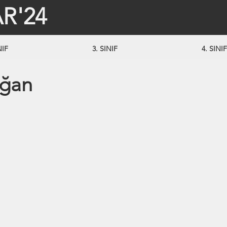
R'24
NIF
3. SINIF
4. SINIF
oğan