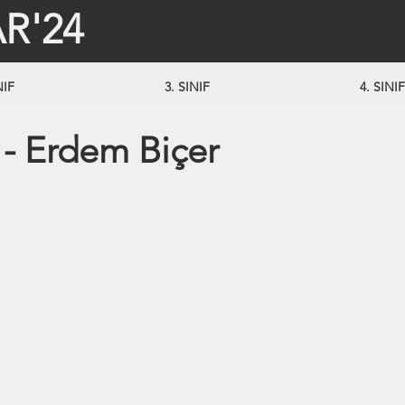
R'24
NIF
3. SINIF
4. SINIF
l - Erdem Biçer