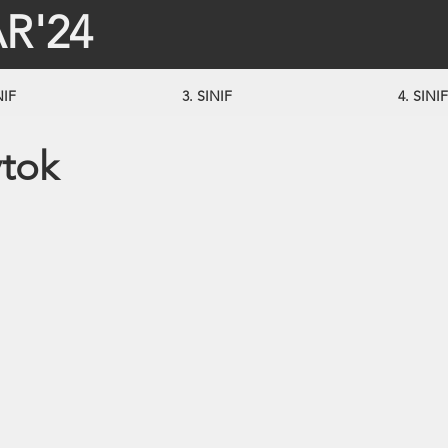
R'24
NIF
3. SINIF
4. SINIF
tok