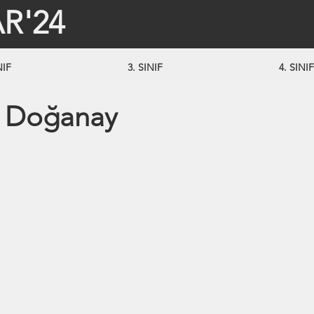
R'24
NIF
3. SINIF
4. SINIF
 Doğanay