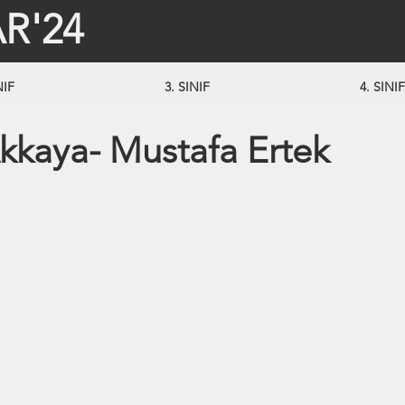
R'24
NIF
3. SINIF
4. SINIF
kkaya- Mustafa Ertek