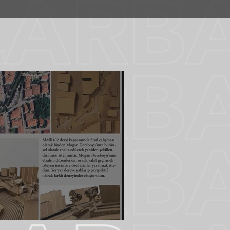
ra Sümeyya Hatunoğlu