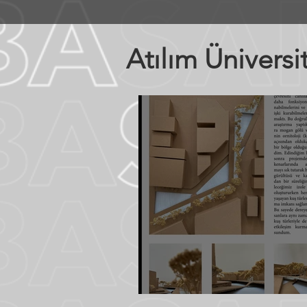
Atılım Üniversi
Sude Melek Hatipoğlu