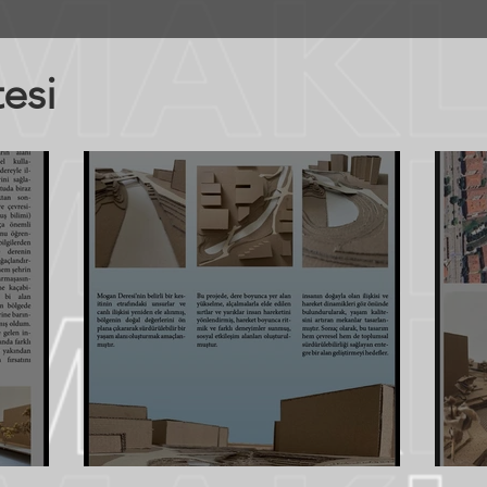
tesi
Fatih Bilal Özçelik
Az